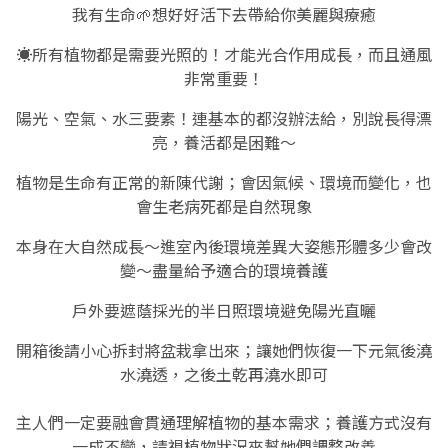
我有生命🌱想好好活下去帶給你美麗與療癒
☀️所有植物都是需要光照的！才能光合作用成長，而且通風
非常重要！
陽光、空氣、水三要素！連基本的都沒辦法給，別說長得漂
亮，養活都是困難～
植物是生命有正常的新陳代謝；會因氣候、環境而變化，也
會生老病死都是自然現象
本身在大自然成長～進室內後環境差異大姿態形體多少會改
變～盡量給予適合的環境養護
戶外要遮蔭採光的半日照環境避免陽光直曬
開箱後請小心拆封將盆栽拿出來；讓她們恢復一下元氣後澆
水澆透，之後土乾再澆水即可
主人們一定要融會貫通理解植物的基本需求；養護方式沒有
一成不變，請視植物狀況來幫她們調整改善