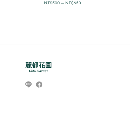
價
NT$
500
–
NT$
650
產
格
品
範
有
圍：
多
NT$500
種
到
款
NT$650
式。
可
在
產
品
頁
Line
Facebook
面
選
擇
選
項