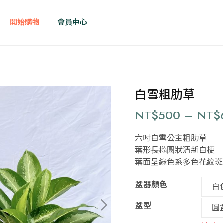
開始購物
會員中心
白雪粗肋草
NT$
500
–
NT$
六吋白雪公主粗肋草
葉形長橢圓狀清新白梗
葉面呈綠色系多色花紋斑
盆器顏色
盆型