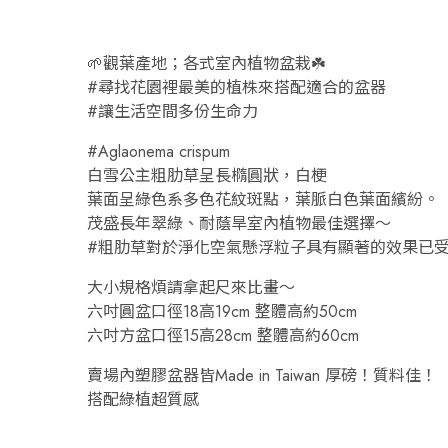
🌱觀葉產地；各式室內植物盆栽☘️
#尋找花園裡最美的植株來搭配適合的盆器
#讓生活空間多份生命力
#Aglaonema crispum
白雪公主粗肋草呈長橢圓狀，白梗
葉面呈綠色系多色花紋斑點，葉脈白色葉面繽紛。
茂盛長年翠綠、耐蔭旱室內植物最佳選擇～
#粗肋草對於淨化空氣懸浮粒子具有顯著的效果已受
大小規格煩請拿起尺來比畫～
六吋圓盆口徑18高19cm 整體高約50cm
六吋方盆口徑15高28cm 整體高約60cm
賣場內塑膠盆器皆Made in Taiwan 厚磅！質料佳！
搭配綠植超質感