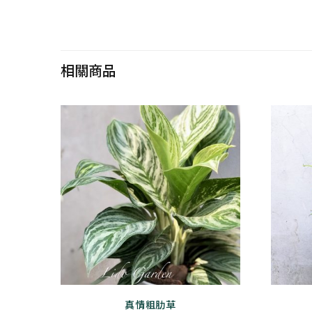
相關商品
真情粗肋草
此