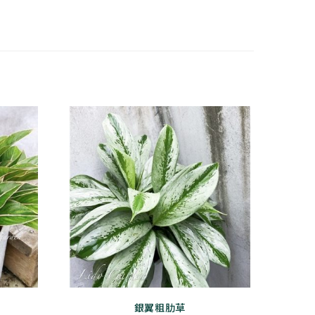
銀翼粗肋草
此