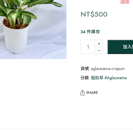
清除
NT$
500
34 件庫存
白
＋
加入
雪
－
粗
肋
貨號:
aglaonema-crispum
草
分類:
粗肋草 #Aglaonema
數
量
SHARE