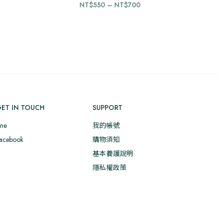
價
價
NT$
550
–
NT$
700
產
格
格
品
範
範
有
圍：
圍：
多
T$500
NT$550
種
到
到
款
T$650
NT$700
式。
可
在
ET IN TOUCH
SUPPORT
產
品
ine
我的帳號
頁
acebook
購物須知
面
基本養護說明
選
隱私權政策
擇
選
項