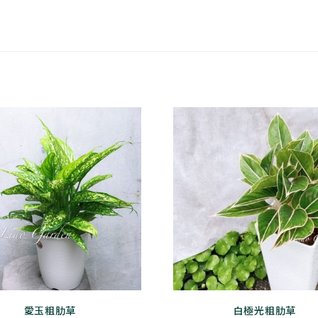
愛玉粗肋草
此
白極光粗肋草
此