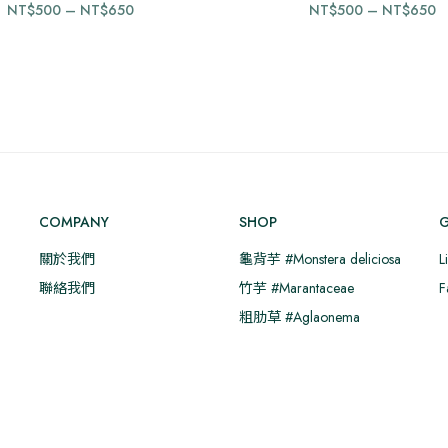
價
NT$
500
–
NT$
650
NT$
500
–
NT$
650
產
產
格
品
品
範
有
有
圍：
多
多
NT$500
N
種
種
到
款
款
NT$650
N
式。
式。
可
可
在
在
COMPANY
SHOP
G
產
產
品
品
關於我們
龜背芋 #Monstera deliciosa
L
頁
頁
聯絡我們
竹芋 #Marantaceae
F
面
面
粗肋草 #Aglaonema
選
選
擇
擇
選
選
項
項