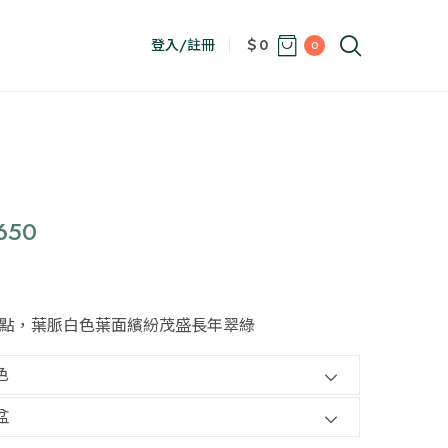
登入/註冊
＄0
0
價
650
格
範
點，葉脈白色葉面繽紛茂盛長年翠綠
圍：
NT$500
到
NT$650