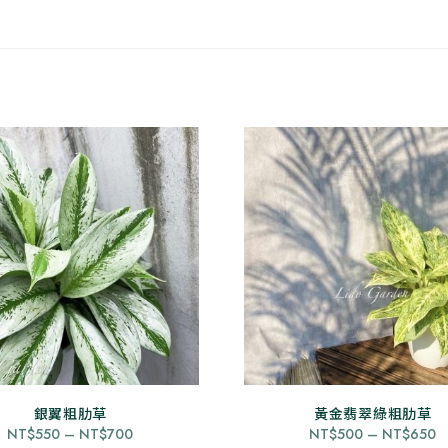
銀翼粗肋草
此
黃金翡翠綠粗肋草
此
價
NT$
550
–
NT$
700
NT$
500
–
NT$
650
產
產