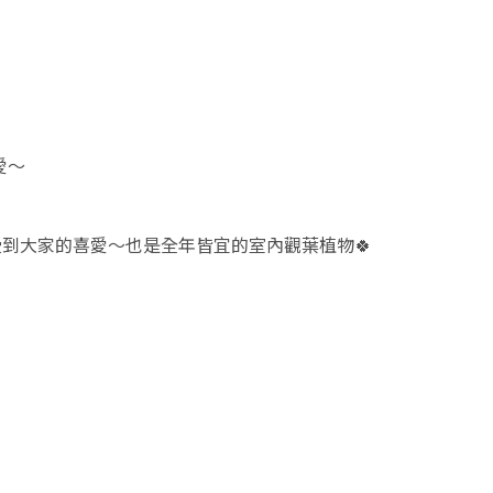
愛～
到大家的喜愛～也是全年皆宜的室內觀葉植物🍀