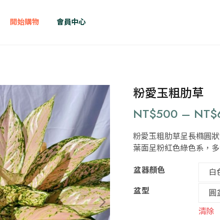
開始購物
會員中心
粉愛玉粗肋草
NT$
500
–
NT$
粉愛玉粗肋草呈長橢圓狀
葉面呈粉紅色綠色系，多
盆器顏色
盆型
清除