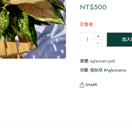
NT$
500
已售完
粉
＋
加入
愛
－
玉
粗
貨號:
aglaonem-pink
肋
分類:
粗肋草 #Aglaonema
草
數
量
SHARE