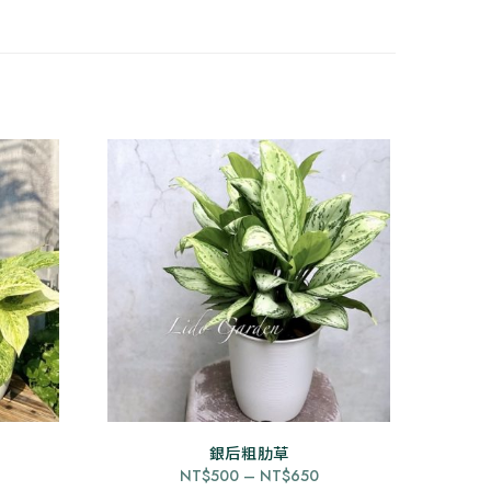
銀后粗肋草
此
價
價
NT$
500
–
NT$
650
產