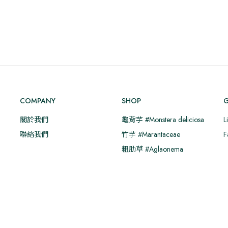
格
品
品
範
有
有
圍：
多
多
NT$550
N
種
種
到
款
款
NT$700
N
式。
式。
可
可
在
在
COMPANY
SHOP
G
產
產
品
品
關於我們
龜背芋 #Monstera deliciosa
L
頁
頁
聯絡我們
竹芋 #Marantaceae
F
面
面
粗肋草 #Aglaonema
選
選
擇
擇
選
選
項
項