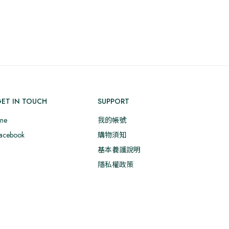
格
格
品
範
範
有
圍：
圍：
多
T$500
NT$500
種
到
到
款
T$650
NT$650
式。
可
在
ET IN TOUCH
SUPPORT
產
品
ine
我的帳號
頁
acebook
購物須知
面
基本養護說明
選
隱私權政策
擇
選
項