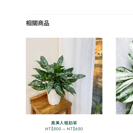
相關商品
黑美人粗肋草
此
價
NT$
500
–
NT$
650
產