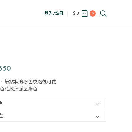
登入/註冊
＄0
0
價
650
格
，帶點狀的粉色紋路很可愛
範
色花紋葉脈呈綠色
圍：
NT$500
到
NT$650