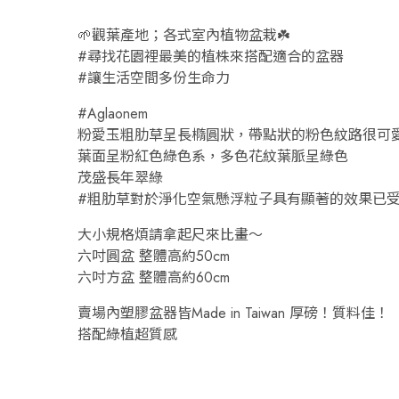
🌱觀葉產地；各式室內植物盆栽☘️
#尋找花園裡最美的植株來搭配適合的盆器
#讓生活空間多份生命力
#Aglaonem
粉愛玉粗肋草呈長橢圓狀，帶點狀的粉色紋路很可
葉面呈粉紅色綠色系，多色花紋葉脈呈綠色
茂盛長年翠綠
#粗肋草對於淨化空氣懸浮粒子具有顯著的效果已受
大小規格煩請拿起尺來比畫～
六吋圓盆 整體高約50cm
六吋方盆 整體高約60cm
賣場內塑膠盆器皆Made in Taiwan 厚磅！質料佳！
搭配綠植超質感