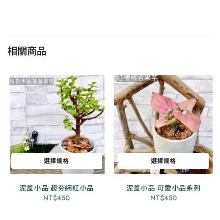
相關商品
選擇規格
選擇規格
泥盆小品 超夯網紅小品
此
泥盆小品 可愛小品系列
此
NT$
450
NT$
450
產
產
品
品