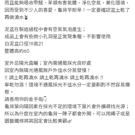
而且能夠吸收甲醛、苯類有害氣體，凈化空氣，美化環境，
因而受到不少人的喜愛，龜背芋耐旱！一定要確認盆土乾了
再做澆水🪴
泥盆在製造過程中會有空氣氣泡產生；
成品上會有些微小孔洞是正常現象喔，不影響使用
白泥盆口徑19高21
整體高約60
室外忌陽光直曬；室內需通風採光良好處
因室內無陽光通風無戶外佳水分蒸發慢！
‼️ 請土乾再澆水 請土乾再澆水 請土乾再澆水 ‼️
寧乾勿濕！環境不通風採光不佳水分一定要斟酌不然容易爛
根。
請善用你的金手指👇
龜背葉向陽因素在採光不足的環境下葉片會外擴尋找光源；
所以為什麼在室內的龜背一陣子都會外開，可以用繩子或是
園藝鐵條將其固定會比較美觀🌿