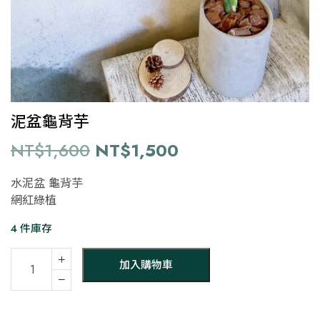
泥盆龜背芋
原
目
NT$
1,600
NT$
1,500
始
前
水泥盆 龜背芋
價
價
網紅綠植
格：
格：
4 件庫存
NT$1,600。
NT$1,500。
泥
＋
加入購物車
盆
－
龜
背