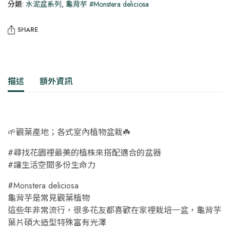
芋
分類:
水泥盆系列
,
龜背芋 #Monstera deliciosa
數
量
SHARE
描述
額外資訊
🌱觀葉產地；各式室內植物盆栽☘️
#尋找花園裡最美的植株來搭配適合的盆器
#讓生活空間多份生命力
#Monstera deliciosa
龜背芋是常見觀葉植物
這些年非常流行，很多花友都喜歡在家裡栽培一盆，龜背芋
葉片碩大造型特殊富有光澤