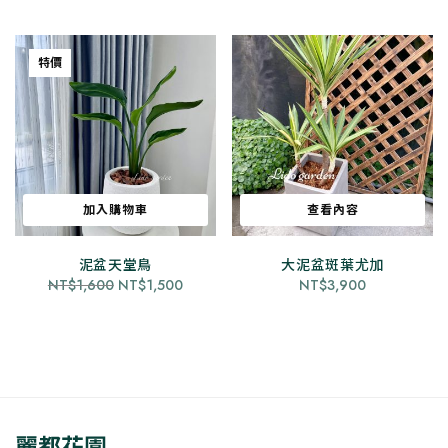
有
有
多
多
種
種
特價
款
款
式。
式。
可
可
在
在
產
產
品
品
加入購物車
查看內容
頁
頁
面
面
泥盆天堂鳥
大泥盆斑葉尤加
選
選
原
目
NT$
1,600
NT$
1,500
NT$
3,900
擇
擇
始
前
選
選
價
價
項
項
格：
格：
NT$1,600。
NT$1,500。