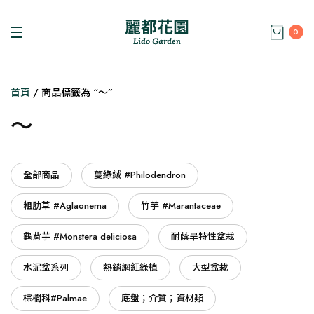
0
首頁
/ 商品標籤為 “～”
～
全部商品
蔓綠絨 #Philodendron
粗肋草 #Aglaonema
竹芋 #Marantaceae
龜背芋 #Monstera deliciosa
耐蔭旱特性盆栽
水泥盆系列
熱銷網紅綠植
大型盆栽
棕櫚科#Palmae
底盤；介質；資材類