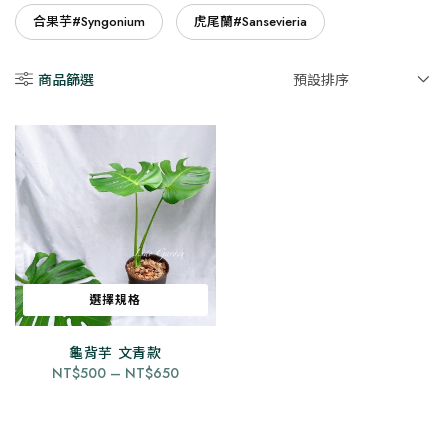
合果芋#Syngonium
虎尾蘭#Sansevieria
選擇規格
此
龜背芋 文青款
產
價
NT$
500
–
NT$
650
品
格
有
範
圍：
多