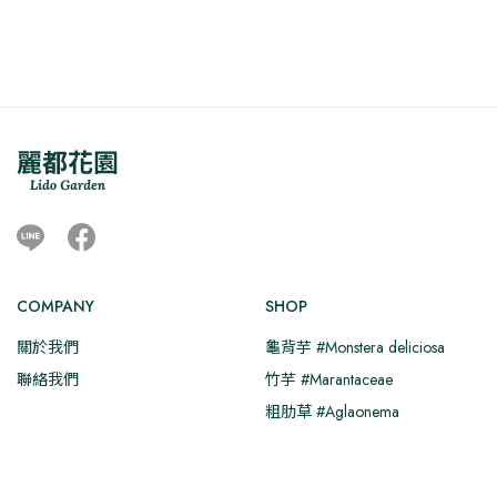
NT$500
種
到
款
NT$650
式。
可
在
產
品
頁
面
Line
Facebook
選
擇
選
COMPANY
SHOP
項
關於我們
龜背芋 #Monstera deliciosa
聯絡我們
竹芋 #Marantaceae
粗肋草 #Aglaonema