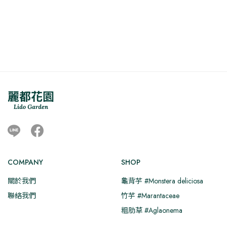
選
選
有
有
範
價
價
項
項
圍：
格：
格：
多
多
NT$550
NT$550。
NT$520
種
種
到
款
款
NT$700
式。
式。
可
可
在
在
產
產
品
品
頁
頁
面
面
Line
Facebook
選
選
擇
擇
選
選
COMPANY
SHOP
項
項
關於我們
龜背芋 #Monstera deliciosa
聯絡我們
竹芋 #Marantaceae
粗肋草 #Aglaonema