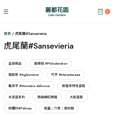
0
首頁
/ 虎尾蘭#Sansevieria
虎尾蘭#Sansevieria
全部商品
蔓綠絨 #Philodendron
粗肋草 #Aglaonema
竹芋 #Marantaceae
龜背芋 #Monstera deliciosa
耐蔭旱特性盆栽
水泥盆系列
熱銷網紅綠植
大型盆栽
棕櫚科#Palmae
底盤；介質；資材類