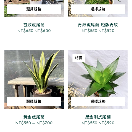
品
品
選擇規格
選擇規格
頁
頁
面
面
此
此
雪紋虎尾蘭
青紋虎尾蘭 短版青紋
選
選
產
產
原
目
原
目
NT$
650
NT$
600
NT$
550
NT$
520
擇
擇
品
品
始
前
始
前
選
選
有
有
價
價
價
價
項
項
格：
格：
格：
格：
多
多
NT$650。
NT$600。
NT$550。
NT$520
種
種
特價
款
款
式。
式。
可
可
在
在
產
產
品
品
選擇規格
選擇規格
頁
頁
面
面
此
此
黃金虎尾蘭
黑金剛虎尾蘭
選
選
產
產
價
原
目
NT$
550
–
NT$
700
NT$
550
NT$
520
擇
擇
品
品
格
始
前