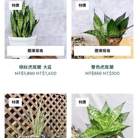
NT$1,600。
NT$1,500。
NT$550
種
特價
特價
到
款
NT$70
式。
可
在
產
品
選擇規格
選擇規格
頁
面
此
此
綠紋虎尾蘭 大盆
雙色虎尾蘭
選
產
產
原
目
原
目
NT$
1,800
NT$
1,600
NT$
550
NT$
500
擇
品
品
始
前
始
前
選
有
有
價
價
價
價
項
格：
格：
格：
格：
多
多
NT$1,800。
NT$1,600。
NT$550。
NT$500
種
種
特價
特價
款
款
式。
式。
可
可
在
在
產
產