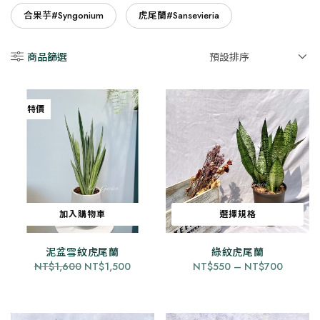
合果芋#Syngonium
虎尾蘭#Sansevieria
特價
加入購物車
選擇規格
此
泥盆雪紋虎尾蘭
綠紋虎尾蘭
產
原
目
價
NT$
1,600
NT$
1,500
NT$
550
–
NT$
700
品
始
前
格
有
價
價
範
格：
格：
圍：
多